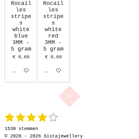
Rocail
Rocail
les
les
stripe
stripe
s
s
white
white
blue
red
3MM -
3MM -
5 gram
5 gram
€ 0,60
€ 0,60
Houd mij op de hoogte
Houd mij op de hoogte
TOP
1
2
3
4
5
S
R
t
a
s
s
s
s
s
e
1530 stemmen
t
m
t
t
t
t
t
m
© 2020 - 2026 Sistajewellery
i