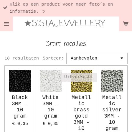
Klik op een product voor meer foto’s en
Ga
informatie. ツ
direct
★SISTAJEWELLERY
naar
de
hoofdinhoud
3mm rocailles
18 resultaten
Sorteer:
Uitverkocht
Black
White
Metall
Metall
3MM -
3MM -
ic
ic
10
10
brass
silver
gram
gram
gold
3MM -
3MM -
10
€ 0,35
€ 0,35
10
gram