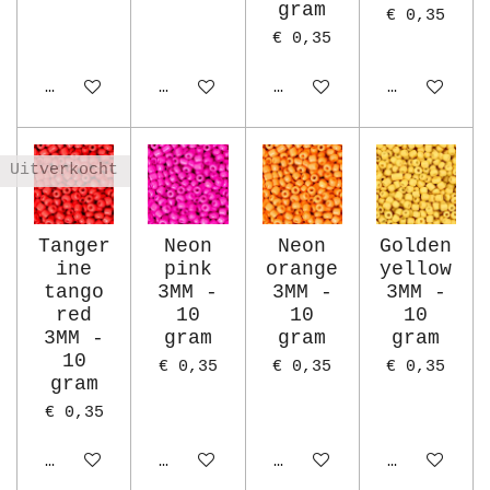
gram
€ 0,35
€ 0,35
In winkelwagen
In winkelwagen
Houd mij op de hoogte
In winkelw
Uitverkocht
Tanger
Neon
Neon
Golden
ine
pink
orange
yellow
tango
3MM -
3MM -
3MM -
red
10
10
10
3MM -
gram
gram
gram
10
€ 0,35
€ 0,35
€ 0,35
gram
€ 0,35
Houd mij op de hoogte
In winkelwagen
In winkelwagen
In winkelw