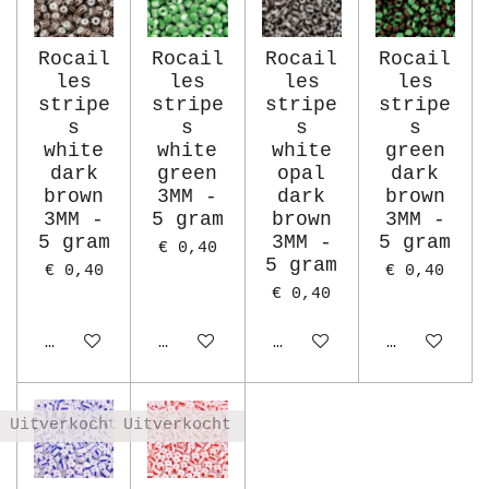
Rocail
Rocail
Rocail
Rocail
les
les
les
les
stripe
stripe
stripe
stripe
s
s
s
s
white
white
white
green
dark
green
opal
dark
brown
3MM -
dark
brown
3MM -
5 gram
brown
3MM -
5 gram
3MM -
5 gram
€ 0,40
5 gram
€ 0,40
€ 0,40
€ 0,40
In winkelwagen
In winkelwagen
In winkelwagen
In winkelw
Uitverkocht
Uitverkocht