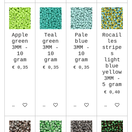
Apple
Teal
Pale
Rocail
green
green
blue
les
3MM -
3MM -
3MM -
stripe
10
10
10
s
gram
gram
gram
light
blue
€ 0,35
€ 0,35
€ 0,35
yellow
3MM -
5 gram
€ 0,40
In winkelwagen
In winkelwagen
In winkelwagen
In winkelw