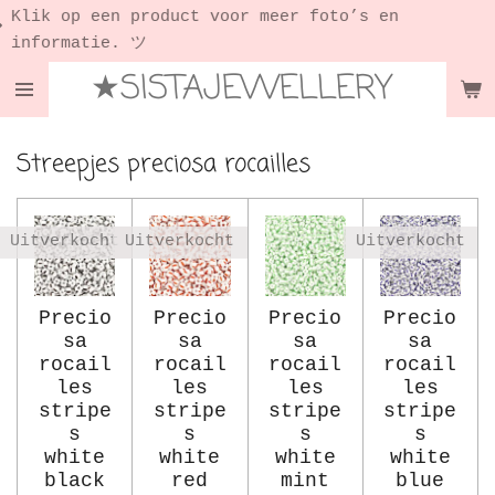
 product voor meer foto’s en
Ga
★ Shop 
. ツ
direct
★SISTAJEWELLERY
naar
de
hoofdinhoud
Streepjes preciosa rocailles
Uitverkocht
Uitverkocht
Uitverkocht
Precio
Precio
Precio
Precio
sa
sa
sa
sa
rocail
rocail
rocail
rocail
les
les
les
les
stripe
stripe
stripe
stripe
s
s
s
s
white
white
white
white
black
red
mint
blue