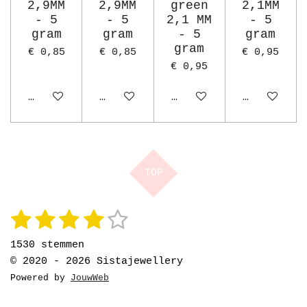
2,9MM
2,9MM
green
2,1MM
- 5
- 5
2,1 MM
- 5
gram
gram
- 5
gram
gram
€ 0,85
€ 0,85
€ 0,95
€ 0,95
Houd mij op de hoogte
Houd mij op de hoogte
In winkelwagen
Houd mij o
TOP
1
2
3
4
5
S
R
t
a
s
s
s
s
s
e
1530 stemmen
t
m
t
t
t
t
t
m
© 2020 - 2026 Sistajewellery
i
e
e
e
e
e
e
Powered by
JouwWeb
n
n
g
r
r
r
r
r