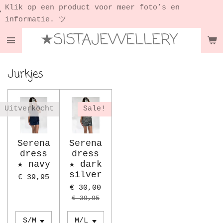
 product voor meer foto’s en
Ga
★ Shop 
. ツ
direct
★SISTAJEWELLERY
naar
de
hoofdinhoud
Jurkjes
Uitverkocht
Sale!
Serena
Serena
dress
dress
★ navy
★ dark
silver
€ 39,95
€ 30,00
€ 39,95