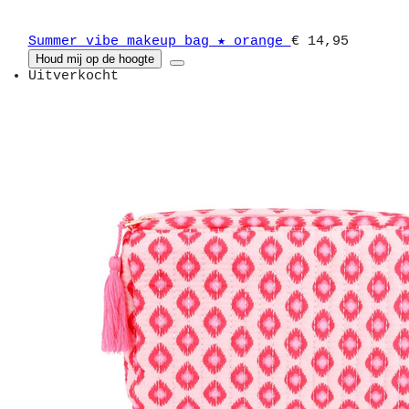
Summer vibe makeup bag ★ orange
€ 14,95
Houd mij op de hoogte
Uitverkocht