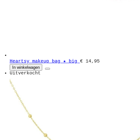
Heartsy makeup bag ★ big
€ 14,95
In winkelwagen
Uitverkocht