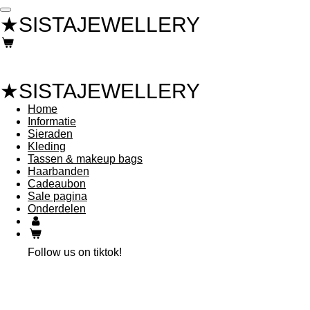
Ga
★SISTAJEWELLERY
direct
naar
de
hoofdinhoud
★SISTAJEWELLERY
Home
Informatie
Sieraden
Kleding
Tassen & makeup bags
Haarbanden
Cadeaubon
Sale pagina
Onderdelen
Follow us on tiktok!