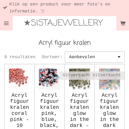
Klik op een product voor meer foto’s en
Ga
informatie. ツ
direct
★SISTAJEWELLERY
naar
de
hoofdinhoud
Acryl figuur kralen
9 resultaten
Sorteer:
Uitverkocht
Uitverkocht
Acryl
Acryl
Acryl
Acryl
figuur
figuur
figuur
figuur
kralen
kralen
kralen
kralen
coral
pink,
glow
glow
pink -
blue,
in the
in the
10
black,
dark -
dark