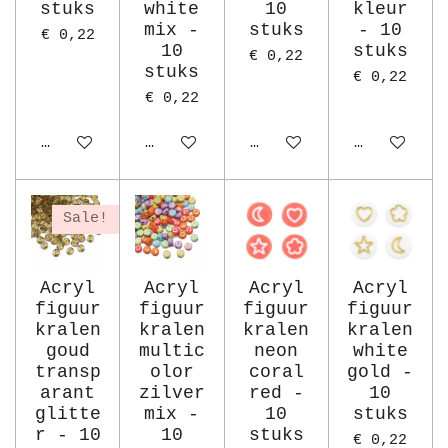
stuks
white
10
kleur
mix -
stuks
- 10
€ 0,22
10
stuks
€ 0,22
stuks
€ 0,22
€ 0,22
In winkelwagen
In winkelwagen
Houd mij op de hoogte
Houd mij o
Sale!
Acryl
Acryl
Acryl
Acryl
figuur
figuur
figuur
figuur
kralen
kralen
kralen
kralen
goud
multic
neon
white
transp
olor
coral
gold -
arant
zilver
red -
10
glitte
mix -
10
stuks
r - 10
10
stuks
€ 0,22