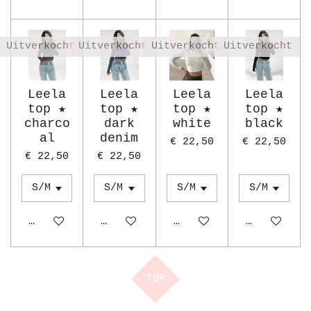
Uitverkocht
Uitverkocht
Uitverkocht
Uitverkocht
Leela
Leela
Leela
Leela
top ★
top ★
top ★
top ★
charco
dark
white
black
al
denim
€ 22,50
€ 22,50
€ 22,50
€ 22,50
Houd mij op de hoogte
Houd mij op de hoogte
Houd mij op de hoogte
Houd mij o
TOP