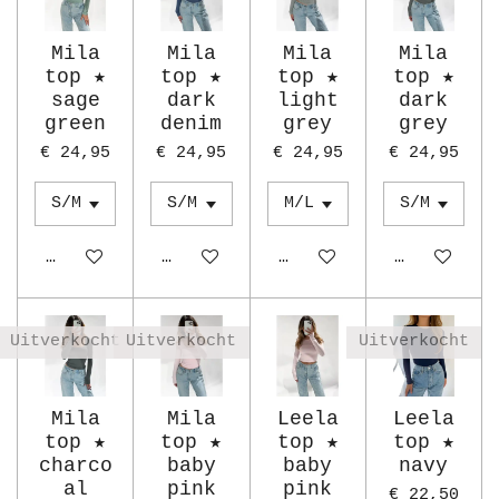
Mila
Mila
Mila
Mila
top ★
top ★
top ★
top ★
sage
dark
light
dark
green
denim
grey
grey
€ 24,95
€ 24,95
€ 24,95
€ 24,95
In winkelwagen
Houd mij op de hoogte
In winkelwagen
In winkelw
Uitverkocht
Uitverkocht
Uitverkocht
Mila
Mila
Leela
Leela
top ★
top ★
top ★
top ★
charco
baby
baby
navy
al
pink
pink
€ 22,50