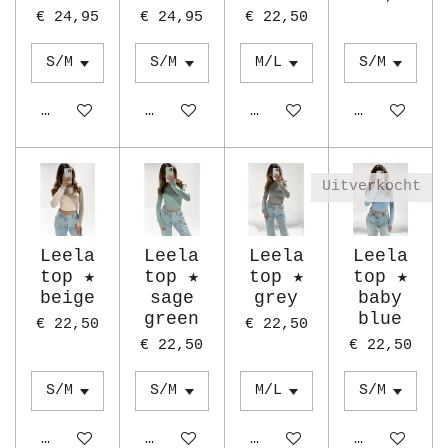
€ 24,95
€ 24,95
€ 22,50
Houd mij op de hoogte
Houd mij op de hoogte
In winkelwagen
Houd mij o
Uitverkocht
Leela
Leela
Leela
Leela
top ★
top ★
top ★
top ★
beige
sage
grey
baby
green
blue
€ 22,50
€ 22,50
€ 22,50
€ 22,50
In winkelwagen
In winkelwagen
In winkelwagen
Houd mij o