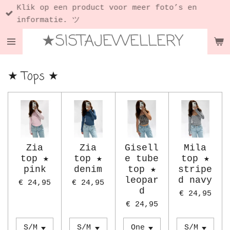
Klik op een product voor meer foto’s en
Ga
informatie. ツ
direct
★SISTAJEWELLERY
naar
de
hoofdinhoud
★ Tops ★
Zia
Zia
Gisell
Mila
top ★
top ★
e tube
top ★
pink
denim
top ★
stripe
leopar
d navy
€ 24,95
€ 24,95
d
€ 24,95
€ 24,95