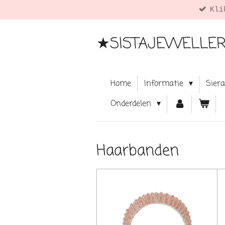
ツ
Ga
direct
naar
★SISTAJEWELLE
de
hoofdinhoud
Home
Informatie
Sier
Onderdelen
Haarbanden