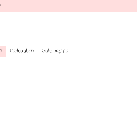
★ Shop your fav jewellery and clothing
n
Cadeaubon
Sale pagina