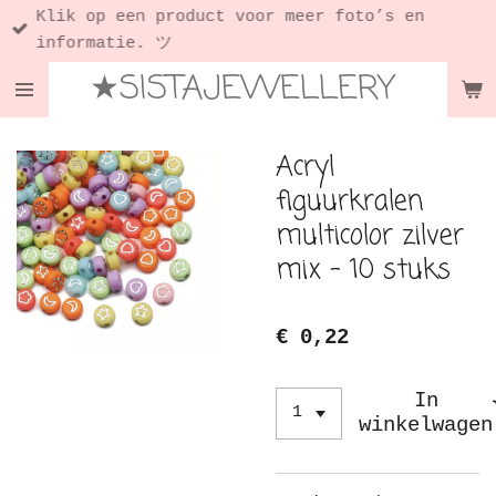
Klik op een product voor meer foto’s en
Ga
informatie. ツ
direct
★SISTAJEWELLERY
naar
de
hoofdinhoud
Acryl
figuurkralen
multicolor zilver
mix - 10 stuks
€ 0,22
In
winkelwagen