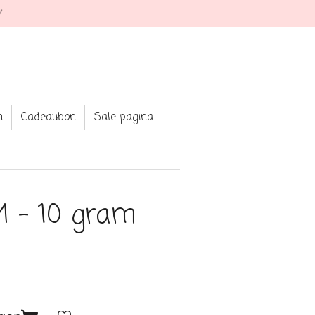
your fav jewellery and clothing
n
Cadeaubon
Sale pagina
 - 10 gram