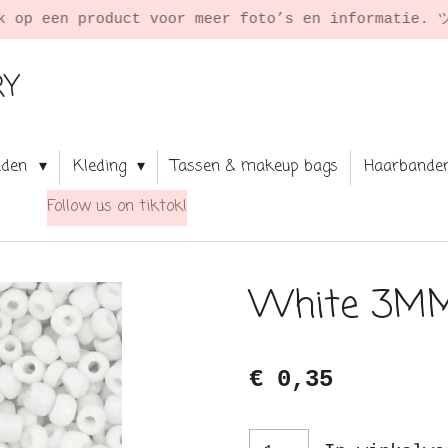
★ Shop 
RY
aden
Kleding
Tassen & makeup bags
Haarbande
Follow us on tiktok!
White 3MM
€ 0,35