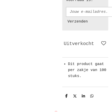
voorraad is.
Verzenden
Uitverkocht
Dit product gaat
per zakje van 100
stuks.
D
D
S
D
e
e
h
e
l
e
a
l
e
l
r
e