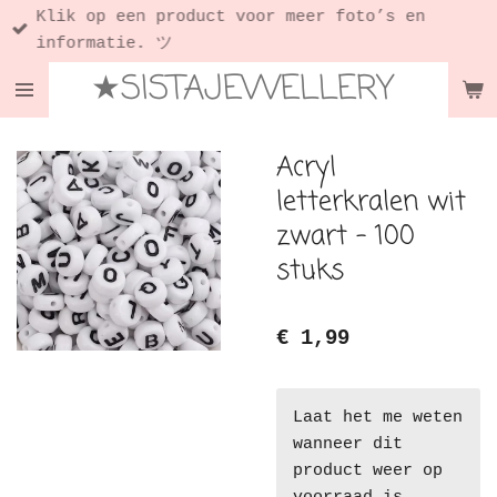
Klik op een product voor meer foto’s en
Ga
informatie. ツ
direct
★SISTAJEWELLERY
naar
de
hoofdinhoud
Acryl
letterkralen wit
zwart - 100
stuks
€ 1,99
Laat het me weten
wanneer dit
product weer op