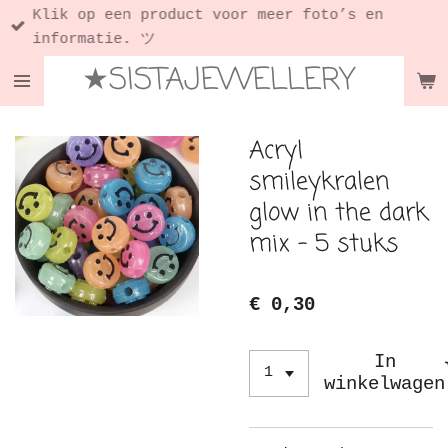
Klik op een product voor meer foto’s en
Ga
informatie. ツ
direct
★SISTAJEWELLERY
naar
de
hoofdinhoud
Acryl
smileykralen
glow in the dark
mix - 5 stuks
€ 0,30
In
winkelwagen