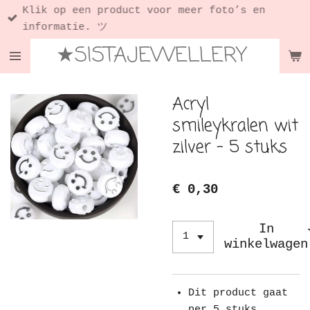
Klik op een product voor meer foto’s en
Ga
informatie. ツ
direct
★SISTAJEWELLERY
naar
de
hoofdinhoud
Acryl
smileykralen wit
zilver - 5 stuks
€ 0,30
In
winkelwagen
Dit product gaat
per 5 stuks.