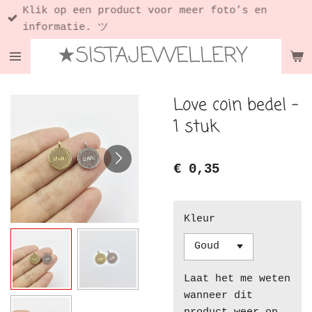
Klik op een product voor meer foto’s en
Ga
informatie. ツ
direct
★SISTAJEWELLERY
naar
de
hoofdinhoud
Love coin bedel -
1 stuk
€ 0,35
Kleur
Laat het me weten
wanneer dit