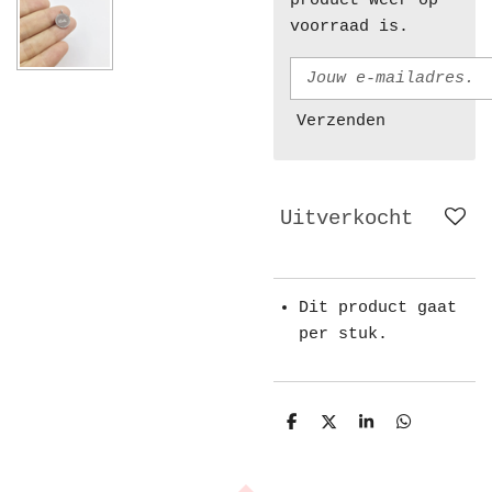
product weer op
voorraad is.
Verzenden
Uitverkocht
Dit product gaat
per stuk.
D
D
S
D
e
e
h
e
l
e
a
l
e
l
r
e