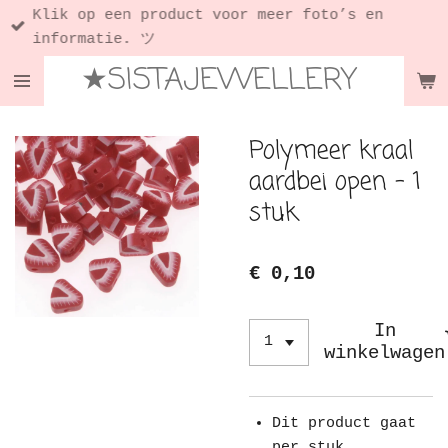
Klik op een product voor meer foto’s en
Ga
informatie. ツ
direct
★SISTAJEWELLERY
naar
de
hoofdinhoud
Polymeer kraal
aardbei open - 1
stuk
€ 0,10
In
winkelwagen
Dit product gaat
per stuk.