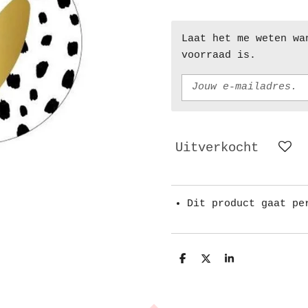
Laat het me weten wa
voorraad is.
Uitverkocht
Dit product gaat pe
D
D
S
e
e
h
l
e
a
e
l
r
n
e