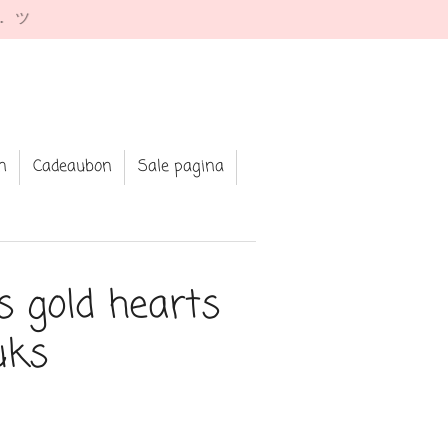
e. ツ
n
Cadeaubon
Sale pagina
rs gold hearts
uks