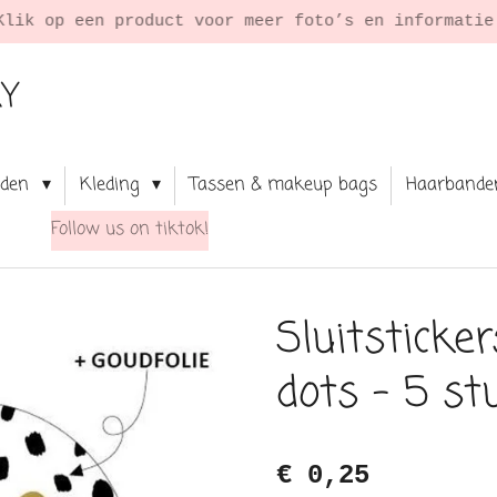
Klik op een product voor meer foto’s en informati
RY
aden
Kleding
Tassen & makeup bags
Haarbande
Follow us on tiktok!
Sluitsticke
dots - 5 st
€ 0,25