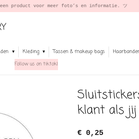
★ Shop 
RY
aden
Kleding
Tassen & makeup bags
Haarbande
Follow us on tiktok!
Sluitsticker
klant als ji
€ 0,25