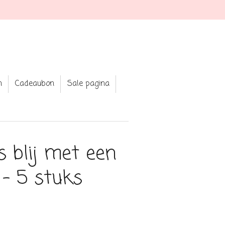
your fav jewellery and clothing
n
Cadeaubon
Sale pagina
s blij met een
j - 5 stuks