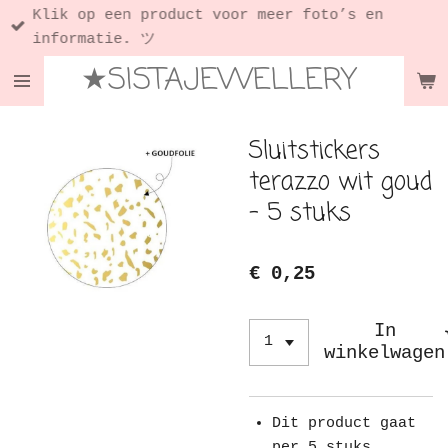
Klik op een product voor meer foto’s en
Ga
informatie. ツ
direct
★SISTAJEWELLERY
naar
de
hoofdinhoud
Sluitstickers
terazzo wit goud
- 5 stuks
€ 0,25
In
winkelwagen
Dit product gaat
per 5 stuks.