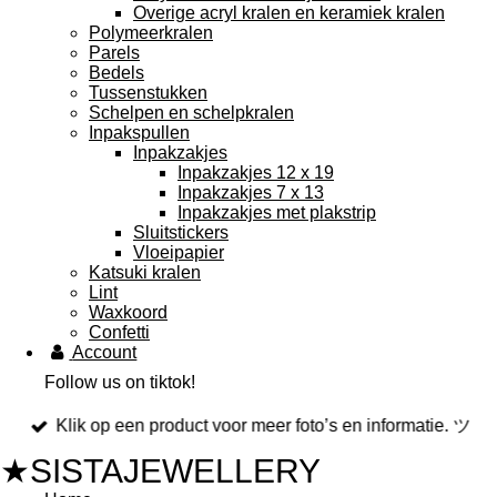
Overige acryl kralen en keramiek kralen
Polymeerkralen
Parels
Bedels
Tussenstukken
Schelpen en schelpkralen
Inpakspullen
Inpakzakjes
Inpakzakjes 12 x 19
Inpakzakjes 7 x 13
Inpakzakjes met plakstrip
Sluitstickers
Vloeipapier
Katsuki kralen
Lint
Waxkoord
Confetti
Account
Follow us on tiktok!
Klik op een product voor meer foto’s en informatie. ツ
★SISTAJEWELLERY