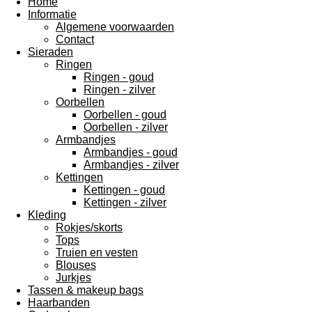
Home
Informatie
Algemene voorwaarden
Contact
Sieraden
Ringen
Ringen - goud
Ringen - zilver
Oorbellen
Oorbellen - goud
Oorbellen - zilver
Armbandjes
Armbandjes - goud
Armbandjes - zilver
Kettingen
Kettingen - goud
Kettingen - zilver
Kleding
Rokjes/skorts
Tops
Truien en vesten
Blouses
Jurkjes
Tassen & makeup bags
Haarbanden