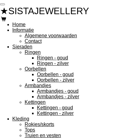
Ga
★SISTAJEWELLERY
direct
naar
de
Home
hoofdinhoud
Informatie
Algemene voorwaarden
Contact
Sieraden
Ringen
Ringen - goud
Ringen - zilver
Oorbellen
Oorbellen - goud
Oorbellen - zilver
Armbandjes
Armbandjes - goud
Armbandjes - zilver
Kettingen
Kettingen - goud
Kettingen - zilver
Kleding
Rokjes/skorts
Tops
Truien en vesten