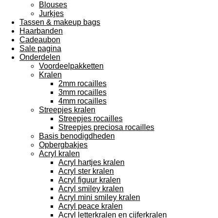
Blouses
Jurkjes
Tassen & makeup bags
Haarbanden
Cadeaubon
Sale pagina
Onderdelen
Voordeelpakketten
Kralen
2mm rocailles
3mm rocailles
4mm rocailles
Streepjes kralen
Streepjes rocailles
Streepjes preciosa rocailles
Basis benodigdheden
Opbergbakjes
Acryl kralen
Acryl hartjes kralen
Acryl ster kralen
Acryl figuur kralen
Acryl smiley kralen
Acryl mini smiley kralen
Acryl peace kralen
Acryl letterkralen en cijferkralen