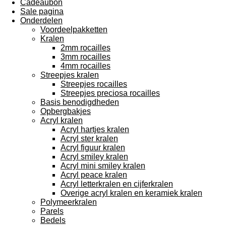
Cadeaubon
Sale pagina
Onderdelen
Voordeelpakketten
Kralen
2mm rocailles
3mm rocailles
4mm rocailles
Streepjes kralen
Streepjes rocailles
Streepjes preciosa rocailles
Basis benodigdheden
Opbergbakjes
Acryl kralen
Acryl hartjes kralen
Acryl ster kralen
Acryl figuur kralen
Acryl smiley kralen
Acryl mini smiley kralen
Acryl peace kralen
Acryl letterkralen en cijferkralen
Overige acryl kralen en keramiek kralen
Polymeerkralen
Parels
Bedels