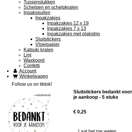
Tussenstukken
Schelpen en schelpkralen
Inpakspullen
Inpakzakjes
Inpakzakjes 12 x 19
Inpakzakjes 7 x 13
Inpakzakjes met plakstrip
Sluitstickers
Vloeipapier
Katsuki kralen
Lint
Waxkoord
Confetti
Account
Winkelwagen
Follow us on tiktok!
Sluitstickers bedankt voor
je aankoop - 5 stuks
€ 0,25
Laat het me weten