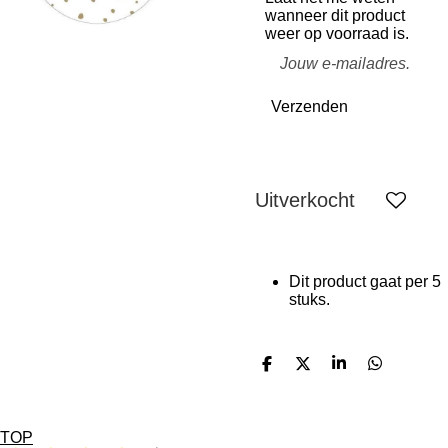
wanneer dit product
weer op voorraad is.
Verzenden
Uitverkocht
Dit product gaat per 5
stuks.
D
D
S
D
e
e
h
e
l
e
a
l
e
l
r
e
n
e
n
TOP