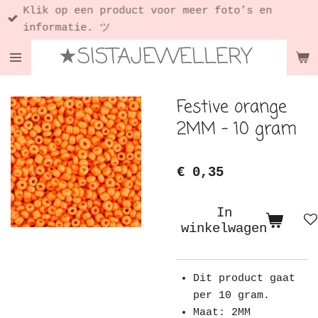
Klik op een product voor meer foto’s en
Ga
informatie. ツ
direct
★SISTAJEWELLERY
naar
de
hoofdinhoud
Festive orange
2MM - 10 gram
€ 0,35
In
winkelwagen
Dit product gaat
per 10 gram.
Maat: 2MM