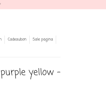
 Shop your fav jewellery and clothing
n
Cadeaubon
Sale pagina
purple yellow -