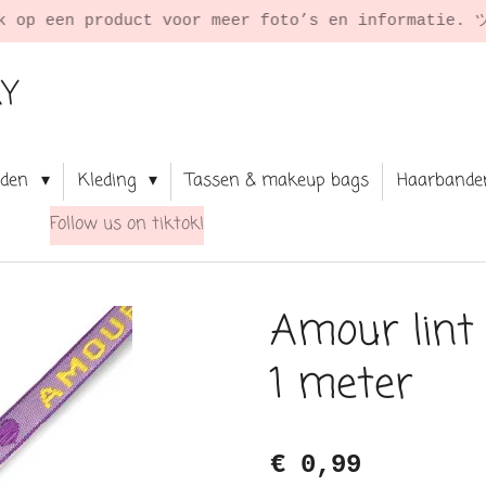
★
RY
aden
Kleding
Tassen & makeup bags
Haarbande
Follow us on tiktok!
Amour lint 
1 meter
€ 0,99