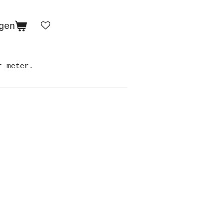
gen
r meter.