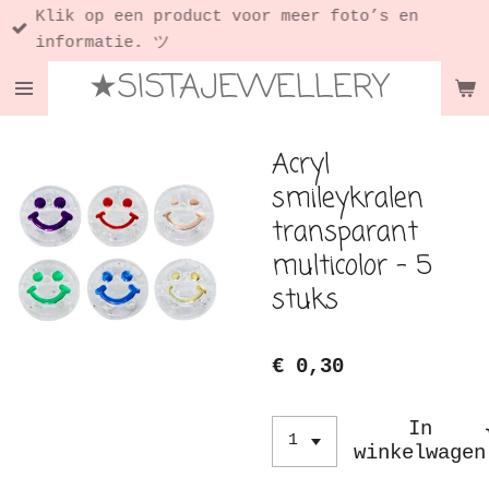
Klik op een product voor meer foto’s en
Ga
informatie. ツ
direct
★SISTAJEWELLERY
naar
de
hoofdinhoud
Acryl
smileykralen
transparant
multicolor - 5
stuks
€ 0,30
In
winkelwagen