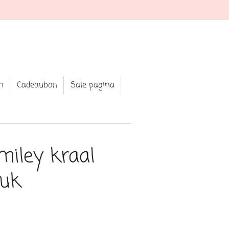
★ Shop your fav jewellery and clothin
n
Cadeaubon
Sale pagina
miley kraal
tuk