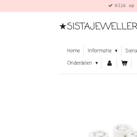
rmatie. ツ
Ga
direct
naar
★SISTAJEWELLE
de
hoofdinhoud
Home
Informatie
Sier
Onderdelen