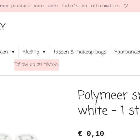
RY
aden
Kleding
Tassen & makeup bags
Haarbande
Follow us on tiktok!
Polymeer s
white - 1 s
€ 0,10