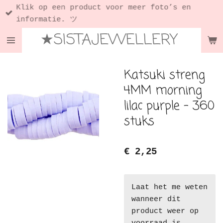
Klik op een product voor meer foto’s en
Ga
informatie. ツ
direct
★SISTAJEWELLERY
naar
de
hoofdinhoud
Katsuki streng
4MM morning
lilac purple - 360
stuks
€ 2,25
Laat het me weten
wanneer dit
product weer op