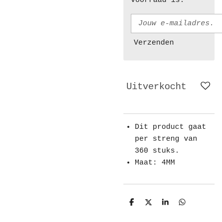
voorraad is.
Verzenden
Uitverkocht
Dit product gaat
per streng van
360 stuks.
Maat: 4MM
D
D
S
D
e
e
h
e
l
e
a
l