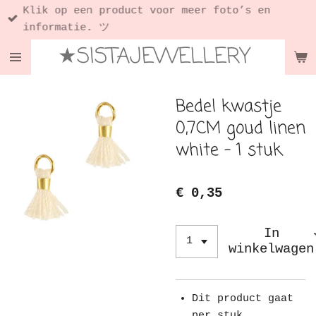
Klik op een product voor meer foto’s en
Ga
informatie. ツ
direct
★SISTAJEWELLERY
naar
de
hoofdinhoud
Bedel kwastje
0,7CM goud linen
white - 1 stuk
€ 0,35
In
winkelwagen
Dit product gaat
per stuk.