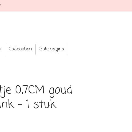
 Shop your fav jewellery and clothing
n
Cadeaubon
Sale pagina
tje 0,7CM goud
ink - 1 stuk