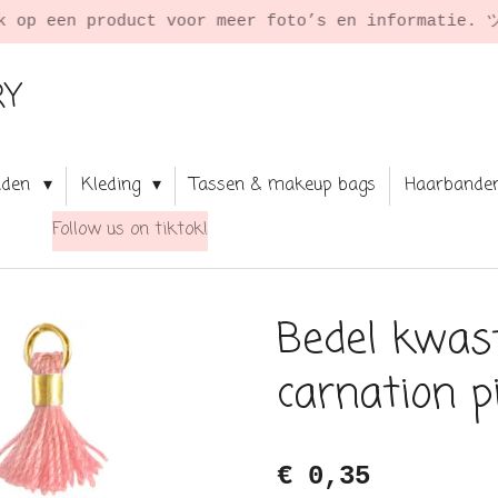
★
RY
aden
Kleding
Tassen & makeup bags
Haarbande
Follow us on tiktok!
Bedel kwas
carnation p
€ 0,35