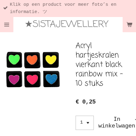
Klik op een product voor meer foto’s en
Ga
informatie. ツ
direct
★SISTAJEWELLERY
naar
de
hoofdinhoud
Acryl
hartjeskralen
vierkant black
rainbow mix -
10 stuks
€ 0,25
In
winkelwagen