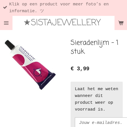
Klik op een product voor meer foto’s en
Ga
informatie. ツ
direct
★SISTAJEWELLERY
naar
de
hoofdinhoud
Sieradenlijm - 1
stuk
€ 3,99
Laat het me weten
wanneer dit
product weer op
voorraad is.