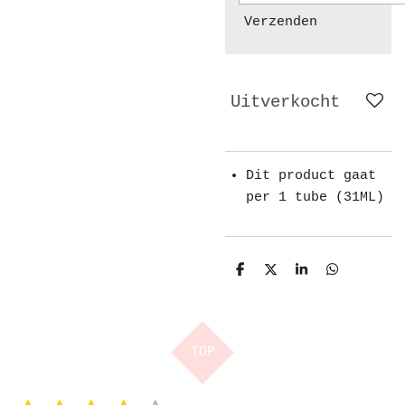
Verzenden
Uitverkocht
Dit product gaat
per 1 tube (31ML)
D
D
S
D
e
e
h
e
l
e
a
l
e
l
r
e
n
e
n
TOP