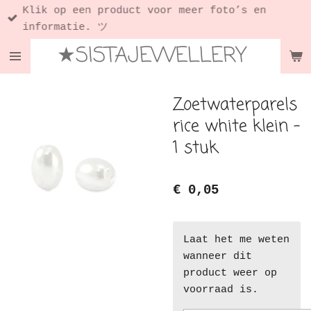
Klik op een product voor meer foto’s en
Ga
informatie. ツ
direct
★SISTAJEWELLERY
naar
de
hoofdinhoud
Zoetwaterparels
rice white klein -
1 stuk
€ 0,05
Laat het me weten
wanneer dit
product weer op
voorraad is.