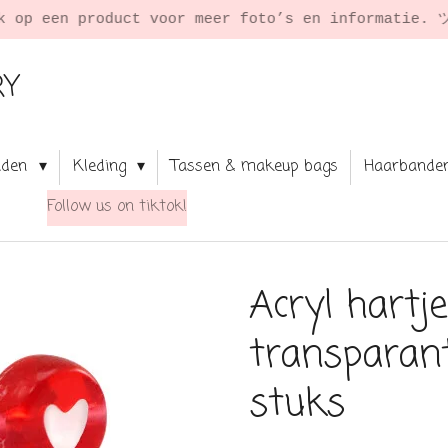
★
RY
aden
Kleding
Tassen & makeup bags
Haarbande
Follow us on tiktok!
Acryl hartj
transparant
stuks