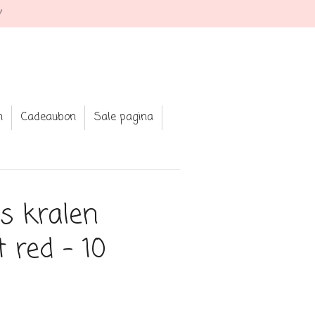
 Shop your fav jewellery and clothing
n
Cadeaubon
Sale pagina
es kralen
 red - 10