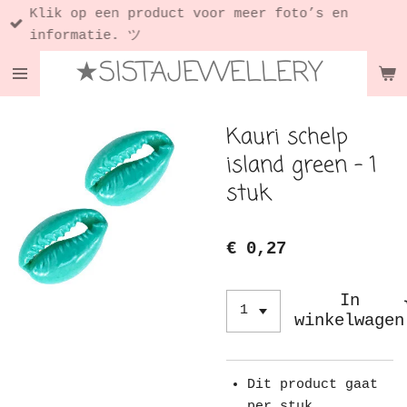
Klik op een product voor meer foto’s en
Ga
informatie. ツ
direct
★SISTAJEWELLERY
naar
de
hoofdinhoud
Kauri schelp
island green - 1
stuk
€ 0,27
In
winkelwagen
Dit product gaat
per stuk.