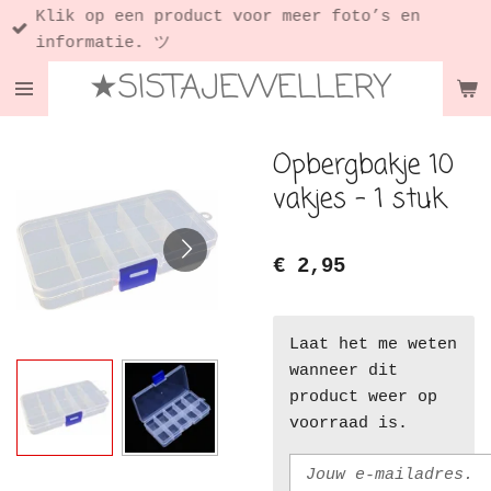
Klik op een product voor meer foto’s en
Ga
informatie. ツ
direct
★SISTAJEWELLERY
naar
de
hoofdinhoud
Opbergbakje 10
vakjes - 1 stuk
€ 2,95
Laat het me weten
wanneer dit
product weer op
voorraad is.