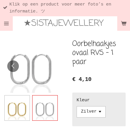
Klik op een product voor meer foto’s en
Ga
informatie. ツ
direct
★SISTAJEWELLERY
naar
de
hoofdinhoud
Oorbelhaakjes
ovaal RVS - 1
paar
€ 4,10
Kleur