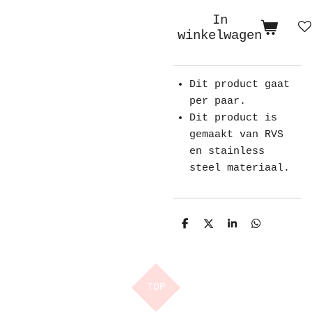
In
winkelwagen
Dit product gaat
per paar.
Dit product is
gemaakt van RVS
en stainless
steel materiaal.
D
D
S
D
e
e
h
e
l
e
a
l
e
l
r
e
n
e
n
TOP