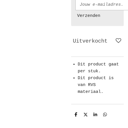
Verzenden
Uitverkocht
Dit product gaat
per stuk.
Dit product is
van RVS
materiaal.
D
D
S
D
e
e
h
e
l
e
a
l