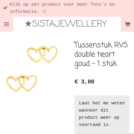
Klik op een product voor meer foto’s en
Ga
informatie. ツ
direct
★SISTAJEWELLERY
naar
de
hoofdinhoud
Tussenstuk RVS
double heart
goud - 1 stuk
€ 3,00
Laat het me weten
wanneer dit
product weer op
voorraad is.