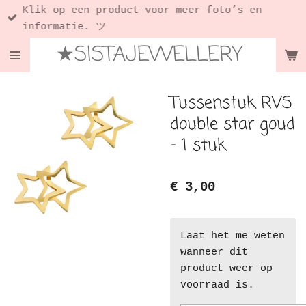
Klik op een product voor meer foto’s en
Ga
informatie. ツ
direct
★SISTAJEWELLERY
naar
de
hoofdinhoud
Tussenstuk RVS
double star goud
- 1 stuk
€ 3,00
Laat het me weten
wanneer dit
product weer op
voorraad is.