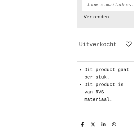
Verzenden
Uitverkocht
Dit product gaat
per stuk.
Dit product is
van RVS
materiaal.
D
D
S
D
e
e
h
e
l
e
a
l