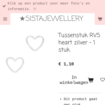
Klik op een product voor meer foto’s en
Ga
informatie. ツ
direct
★SISTAJEWELLERY
naar
de
hoofdinhoud
Tussenstuk RVS
heart zilver - 1
stuk
€ 1,10
In
winkelwagen
Dit product gaat
per stuk.