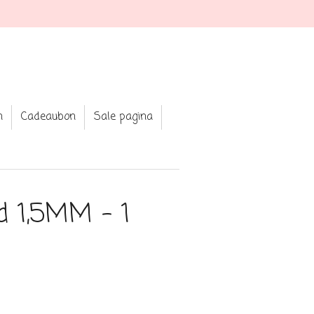
av jewellery and clothing
n
Cadeaubon
Sale pagina
d 1,5MM - 1