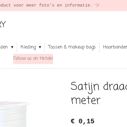
★ Shop your f
RY
aden
Kleding
Tassen & makeup bags
Haarbande
Follow us on tiktok!
Satijn draa
meter
€ 0,15