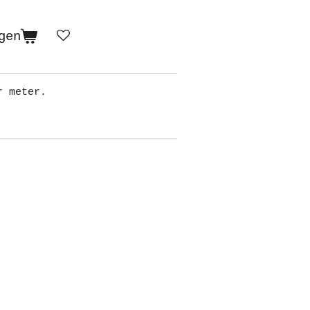
gen
r meter.