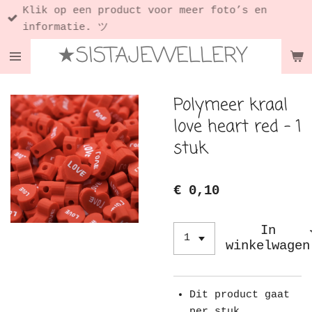
Klik op een product voor meer foto’s en
Ga
informatie. ツ
direct
★SISTAJEWELLERY
naar
de
hoofdinhoud
Polymeer kraal
love heart red - 1
stuk
€ 0,10
In
winkelwagen
Dit product gaat
per stuk.