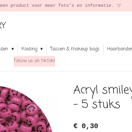
★ Shop your fav jewel
RY
aden
Kleding
Tassen & makeup bags
Haarbande
Follow us on tiktok!
Acryl smile
- 5 stuks
€ 0,30