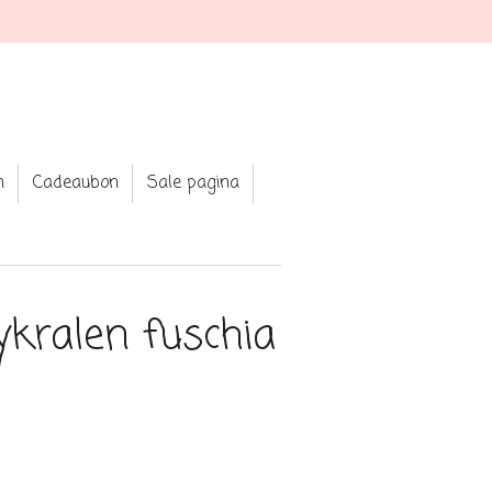
lery and clothing
n
Cadeaubon
Sale pagina
ykralen fuschia