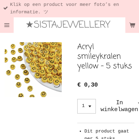
Klik op een product voor meer foto’s en
Ga
informatie. ツ
direct
★SISTAJEWELLERY
naar
de
hoofdinhoud
Acryl
smileykralen
yellow - 5 stuks
€ 0,30
In
winkelwagen
Dit product gaat
per 5 stuks.