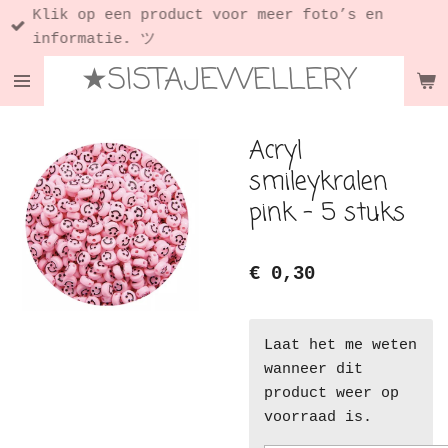
Klik op een product voor meer foto’s en
Ga
informatie. ツ
direct
★SISTAJEWELLERY
naar
de
hoofdinhoud
Acryl
smileykralen
pink - 5 stuks
€ 0,30
Laat het me weten
wanneer dit
product weer op
voorraad is.