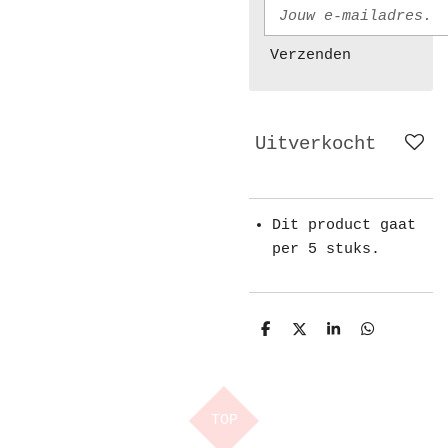
Verzenden
Uitverkocht
Dit product gaat
per 5 stuks.
D
D
S
D
e
e
h
e
l
e
a
l
e
l
r
e
n
e
n
TOP