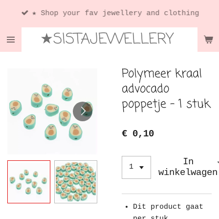
Ga
★ Shop your fav jewellery and clothing
direct
★SISTAJEWELLERY
naar
de
hoofdinhoud
Polymeer kraal
advocado
poppetje - 1 stuk
€ 0,10
In
winkelwagen
Dit product gaat
per stuk.