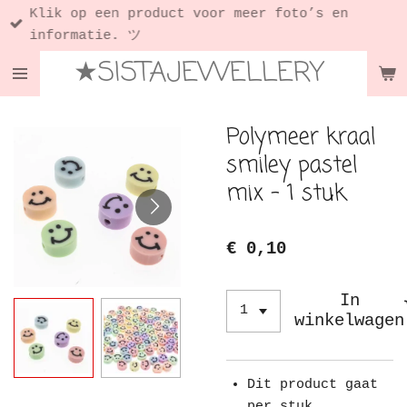
Klik op een product voor meer foto’s en
Ga
informatie. ツ
direct
★SISTAJEWELLERY
naar
de
hoofdinhoud
Polymeer kraal
smiley pastel
mix - 1 stuk
€ 0,10
In
winkelwagen
Dit product gaat
per stuk.