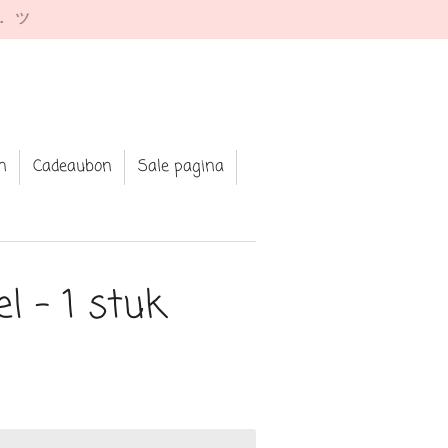
e. ツ
n
Cadeaubon
Sale pagina
el - 1 stuk