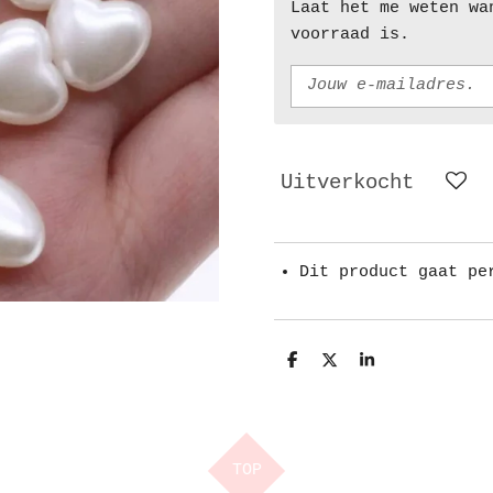
Laat het me weten wa
voorraad is.
Uitverkocht
Dit product gaat pe
D
D
S
e
e
h
l
e
a
e
l
r
n
e
TOP