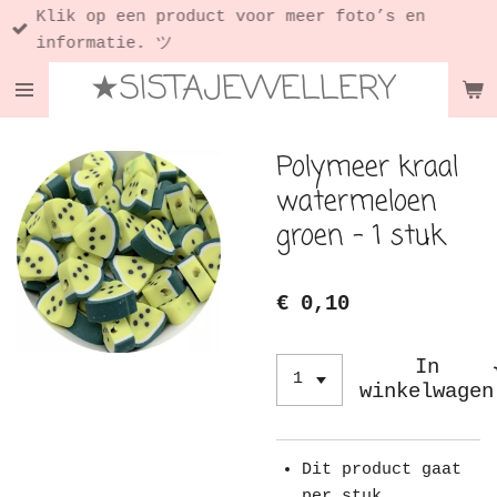
Klik op een product voor meer foto’s en
Ga
informatie. ツ
direct
★SISTAJEWELLERY
naar
de
hoofdinhoud
Polymeer kraal
watermeloen
groen - 1 stuk
€ 0,10
In
winkelwagen
Dit product gaat
per stuk.