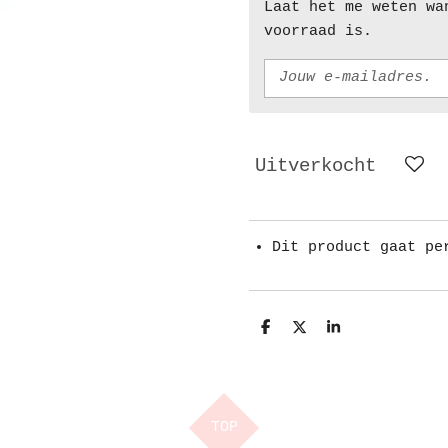
Laat het me weten wa
voorraad is.
Uitverkocht
Dit product gaat pe
D
D
S
e
e
h
l
e
a
e
l
r
n
e
TOP