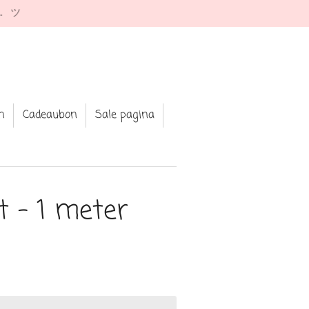
e. ツ
n
Cadeaubon
Sale pagina
nt - 1 meter