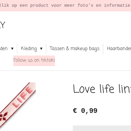
Klik op een product voor meer foto’s en informati
RY
aden
Kleding
Tassen & makeup bags
Haarbande
Follow us on tiktok!
Love life li
€ 0,99