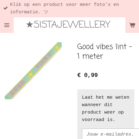
Klik op een product voor meer foto’s en
Ga
informatie. ツ
direct
★SISTAJEWELLERY
naar
de
hoofdinhoud
Good vibes lint -
1 meter
€ 0,99
Laat het me weten
wanneer dit
product weer op
voorraad is.