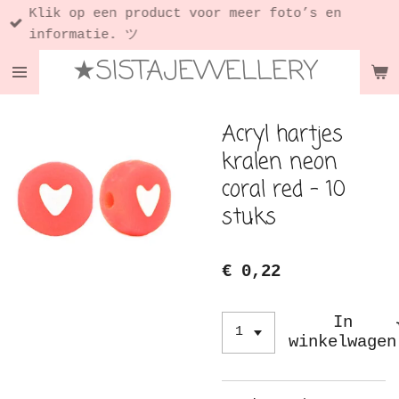
Klik op een product voor meer foto’s en
Ga
informatie. ツ
direct
★SISTAJEWELLERY
naar
de
hoofdinhoud
Acryl hartjes
kralen neon
coral red - 10
stuks
€ 0,22
In
winkelwagen