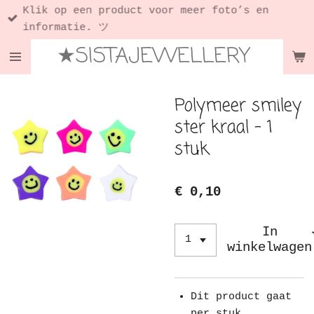
Klik op een product voor meer foto’s en
Ga
informatie. ツ
direct
★SISTAJEWELLERY
naar
de
hoofdinhoud
Polymeer smiley
ster kraal - 1
stuk
€ 0,10
In
winkelwagen
Dit product gaat
per stuk.