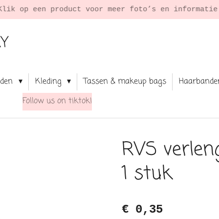
Klik op een product voor meer foto’s en informati
RY
aden
Kleding
Tassen & makeup bags
Haarbande
Follow us on tiktok!
RVS verleng
1 stuk
€ 0,35