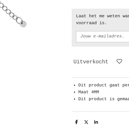
Laat het me weten wa
voorraad is.
Uitverkocht
Dit product gaat pe
Maat 4MM
Dit product is gema
D
D
S
e
e
h