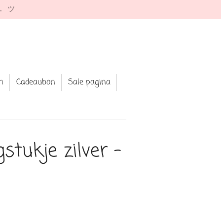
e. ツ
n
Cadeaubon
Sale pagina
stukje zilver -